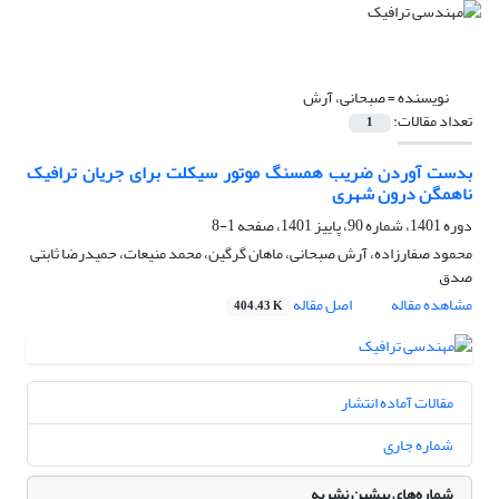
نویسنده =
صبحانی، آرش
تعداد مقالات:
1
بدست آوردن ضریب همسنگ موتور سیکلت برای جریان ترافیک
ناهمگن درون شهری
دوره 1401، شماره 90، پاییز 1401، صفحه
1-8
محمود صفارزاده، آرش صبحانی، ماهان گرگین، محمد منیعات، حمیدرضا ثابتی
صدق
مشاهده مقاله
اصل مقاله
404.43 K
مقالات آماده انتشار
شماره جاری
شماره‌های پیشین نشریه