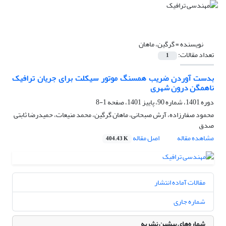
نویسنده =
گرگین، ماهان
تعداد مقالات:
1
بدست آوردن ضریب همسنگ موتور سیکلت برای جریان ترافیک
ناهمگن درون شهری
دوره 1401، شماره 90، پاییز 1401، صفحه
1-8
محمود صفارزاده، آرش صبحانی، ماهان گرگین، محمد منیعات، حمیدرضا ثابتی
صدق
مشاهده مقاله
اصل مقاله
404.43 K
مقالات آماده انتشار
شماره جاری
شماره‌های پیشین نشریه