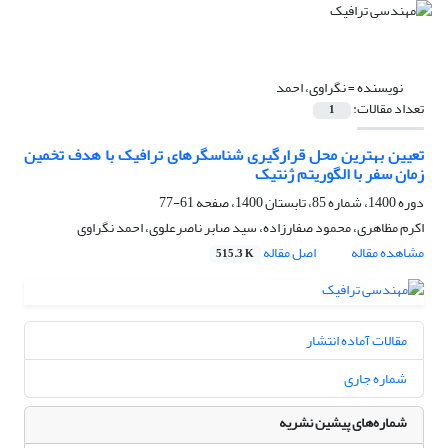
نویسنده =
نگراوی، احمد
تعداد مقالات:
1
تعیین بهترین محل قرارگیری شناسگرهای ترافیک با هدف تخمین
زمان سفر با الگوریتم ژنتیک
دوره 1400، شماره 85، تابستان 1400، صفحه
61-77
اکرم مظاهری، محمود صفارزاده، سید صابر ناصرعلوی، احمد نگراوی
مشاهده مقاله
اصل مقاله
515.3 K
مقالات آماده انتشار
شماره جاری
شماره‌های پیشین نشریه