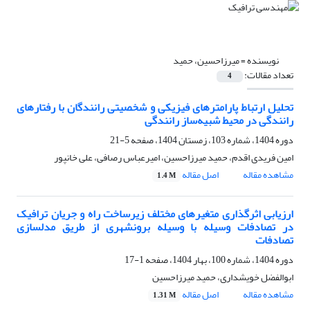
نویسنده =
میرزاحسین، حمید
تعداد مقالات:
4
تحلیل ارتباط پارامترهای فیزیکی و شخصیتی رانندگان با رفتارهای
رانندگی در محیط شبیه‌ساز رانندگی
دوره 1404، شماره 103، زمستان 1404، صفحه
5-21
امین فریدی اقدم، حمید میرزاحسین، امیرعباس رصافی، علی خانپور
مشاهده مقاله
اصل مقاله
1.4 M
ارزیابی اثرگذاری متغیرهای مختلف زیرساخت راه و جریان ترافیک
در تصادفات وسیله با وسیله برون­شهری از طریق مدل­سازی
تصادفات
دوره 1404، شماره 100، بهار 1404، صفحه
1-17
ابوالفضل خویشداری، حمید میرزاحسین
مشاهده مقاله
اصل مقاله
1.31 M