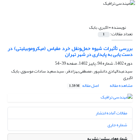
نویسنده =
اکبری، بابک
تعداد مقالات:
1
بررسی تأثیرات شیوه حمل‌ونقل خرد مقیاس (میکروموبیلیتی) در
دست یابی به پایداری در شهر تهران
دوره 1402، شماره 94، پاییز 1402، صفحه
39-54
سیدعبدالهادی دانشپور، مصطفی بهزادفر، سیدسعید سادات موسوی، بابک
اکبری
مشاهده مقاله
اصل مقاله
1.59 M
مقالات آماده انتشار
شماره جاری
شماره‌های پیشین نشریه