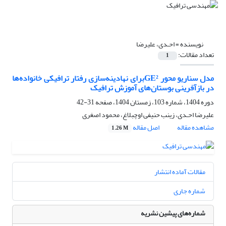
نویسنده =
احـدی، علیرضا
تعداد مقالات:
1
مدل سناریو محور
GE²
برای نهادینه
سازی رفتار ترافیکی خانواده
ها
در بازآفرینی بوستان
های آموزش ترافیک
دوره 1404، شماره 103، زمستان 1404، صفحه
31-42
علیرضا احـدی، زینب حنیفی اوچبلاغ، محمود اصغری
مشاهده مقاله
اصل مقاله
1.26 M
مقالات آماده انتشار
شماره جاری
شماره‌های پیشین نشریه