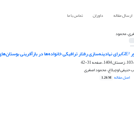
ارسال مقاله
داوران
تماس با ما
ری، محمود
ر
GE²
برای نهادینه
سازی رفتار ترافیکی خانواده
ها در بازآفرینی بوستان
های
31-42
ب حنیفی اوچبلاغ، محمود اصغری
اصل مقاله
1.26 M