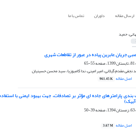
ارسال مقاله
داوران
تماس با ما
هانی، حمید
بی جریان عابرین پیاده در عبور از تقاطعات شهری
55-65
د نجفی مقدم گیلانی، امیر امینی، ندا کامبوزیا، سید محسن حسینیان
اصل مقاله
961.45 K
آبیک)
39-50
اصل مقاله
3.67 M