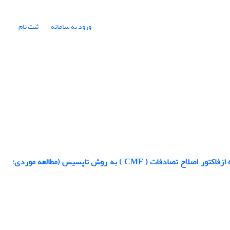
ورود به سامانه
ثبت نام
ارزیابی و اولویت بندی پارامترهای جاده ای مؤثر بر تصادفات، جهت بهبود ایمنی با استفاده ازفاکتور اصلاح تصادفات ( CMF ) به روش تاپسیس (مطالعه موردی: