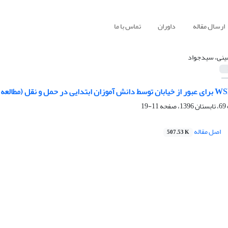
ارسال مقاله
داوران
تماس با ما
نی، سیدجواد
11-19
اصل مقاله
507.53 K