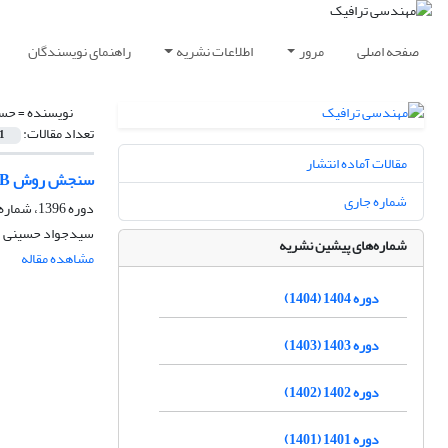
صفحه اصلی
مرور
اطلاعات نشریه
راهنمای نویسندگان
نویسنده =
حسی
تعداد مقالات:
1
مقالات آماده انتشار
سنجش روش WSB برای عبور از خیابان توسط دانش آموزان ابتدایی در حمل و نقل (مطالعه موردی : منطقه 15 تهران)
شماره جاری
دوره 1396، شماره 69، تابستان 1396، صفحه
سیدجواد حسینی
شماره‌های پیشین نشریه
مشاهده مقاله
دوره 1404 (1404)
دوره 1403 (1403)
دوره 1402 (1402)
دوره 1401 (1401)