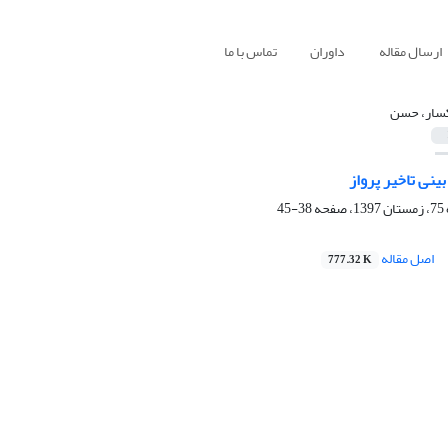
ارسال مقاله
داوران
تماس با ما
سار، حسن
ینی تاخیر پرواز
38-45
اصل مقاله
777.32 K