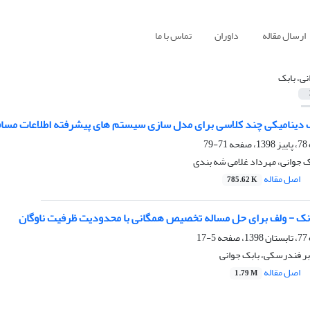
ارسال مقاله
داوران
تماس با ما
نی، بابک
چند کلاسی برای مدل سازی سیستم‌ های پیشرفته اطلاعات مسافران (ATIS) در شبکه تهران: مقایسه نتایج استاتیکی و 
71-79
بک جوانی، مهرداد غلامی شه بندی
اصل مقاله
785.62 K
ک - ولف برای حل مساله تخصیص همگانی با محدودیت ظرفیت ناوگان
5-17
بر فندرسکی، بابک جوانی
اصل مقاله
1.79 M