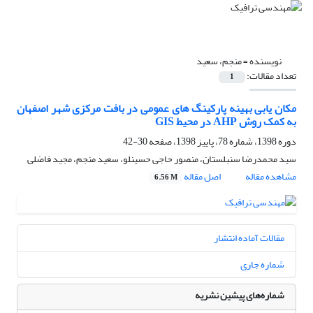
نویسنده =
منجم، سعید
تعداد مقالات:
1
مکان یابی بهینه پارکینگ های عمومی در بافت مرکزی شهر اصفهان
به کمک روش AHP در محیط GIS
دوره 1398، شماره 78، پاییز 1398، صفحه
30-42
سید محمدرضا سنبلستان، منصور حاجی حسینلو، سعید منجم، مجید فاضلی
مشاهده مقاله
اصل مقاله
6.56 M
مقالات آماده انتشار
شماره جاری
شماره‌های پیشین نشریه