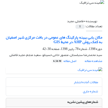
نویسنده =
فاضلی، مجید
تعداد مقالات:
1
مکان یابی بهینه پارکینگ های عمومی در بافت مرکزی شهر اصفهان
به کمک روش AHP در محیط GIS
دوره 1398، شماره 78، پاییز 1398، صفحه
30-42
سید محمدرضا سنبلستان، منصور حاجی حسینلو، سعید منجم، مجید فاضلی
مشاهده مقاله
اصل مقاله
6.56 M
مقالات آماده انتشار
شماره جاری
شماره‌های پیشین نشریه