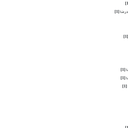
درضا
[1]
[1
ا
[1]
ا
[1]
[1]