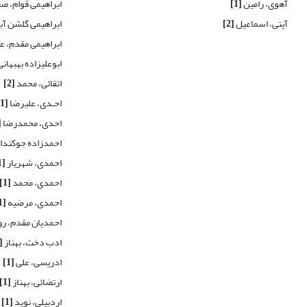
آهوی، رامین
[1]
ابراهیمی قوام، ص
آیتی، اسماعیل
[2]
ابراهیمی گلشن آب
ابراهیمی مقدم، 
ابوعلیزاده بهبهانی
اتقائی، محمد
[2]
احـدی، علیرضا
[1]
احدی، محمدرضا
1]
احمدزاده جوکندان
احمدی، شهریار
[1]
احمدی، محمد
[1]
احمدی، مرضیه
[1]
احمدیان مقدم، رو
ادب دخت، بهناز
[1]
ادریسی، علی
[1]
ارتضائی، بهناز
[1]
اردبیلی، نوید
[1]