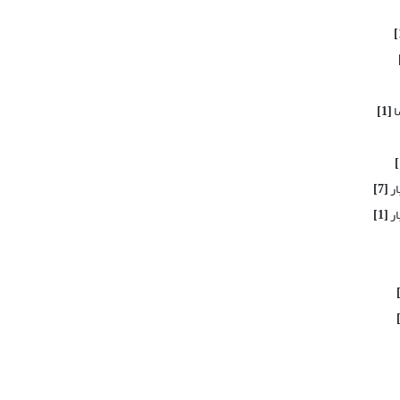
ا
[1]
ار
[7]
ار
[1]