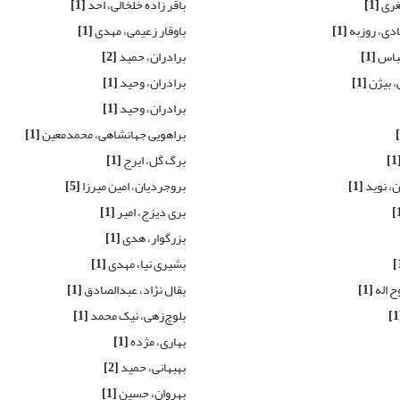
غری
[1]
باقر زاده خلخالی، احد
[1]
ادی، روزبه
[1]
باوقار زعیمی، مهدی
[1]
عباس
[1]
برادران، حمید
[2]
، بیژن
[1]
برادران، وحید
[1]
برادران، وحید
[1]
براهویی جهانشاهی، محمدمعین
[1]
[
برگ گل، ایرج
[1]
، نوید
[1]
بروجردیان، امین میرزا
[5]
بری دیزج، امیر
[1]
بزرگوار، هدی
[1]
بشیری نیا، مهدی
[1]
ح اله
[1]
بقال نژاد، عبدالصادق
[1]
بلوچ‌زهی، نیک محمد
[1]
بهاری، مژده
[1]
بهبهانی، حمید
[2]
بهروان، حسین
[1]