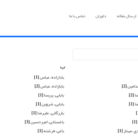
ارسال مقاله
داوران
تماس با ما
ب
بابا زاده، عباس
[1]
مدامین
[2]
بابازاده، عباس
[2]
ضا
[2]
بابایی، پریسا
[1]
ضا
[1]
بابایی، شروین
[1]
بازرگانی، علیرضا
[1]
[1]
باغستانی، امیرحسین
[3]
ی، مهناز
[1]
باغی، فرشته
[1]