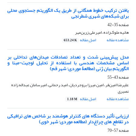
یافتن ترکیب خطوط همگانی از طریق یک الگوریتم جستجوی محلی
برای شبکه‌های شهری شطرنجی
صفحه
35-42
هانیه ملوک‌زاده، امیرعلی زرین‌مهر
مشاهده مقاله
اصل مقاله
653.24 K
مدل پیش‌بینی شدت و تعداد تصادفات میدان‌های تداخلی بر
اساس مشخصات هندسی با استفاده از تحلیل لوجیت-مبنا و
الگوریتم بیان ژنی (مطالعۀ موردی: شهر قم)
صفحه
43-55
علیرضا امین‌فر، امین میرزا بروجردیان، امید رحمانی، امیرسامان عبداله زاده
نصیری
مشاهده مقاله
اصل مقاله
1.18 M
ارزیابی تأثیر دستگاه های کنترلر هوشمند بر شاخص های ترافیکی
در تقاطع های چراغ‌دار (مطالعه موردی: شهر خوی)
صفحه
57-70