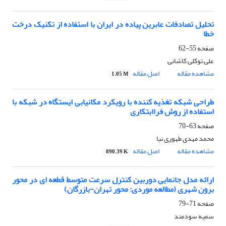
تحلیل تصادفات عابرین پیاده در ایران با استفاده از تکنیک درخت
خطا
صفحه
55-62
علی توکلی کاشانی
مشاهده مقاله
اصل مقاله
1.05 M
طراحی شبکه تغذیه کننده با رویکرد مکانیابی ایستگاه در شبکه با
استفاده از روش فراابتکاری
صفحه
63-70
محمد مهدی طهوری نیا
مشاهده مقاله
اصل مقاله
890.39 K
ارائه مدل جانمایی دوربین کنترل سرعت متوسط قطعه ای در محور
برون شهری (مطالعه موردی: محور تهران-بازرگان)
صفحه
71-79
سمیه سودمند