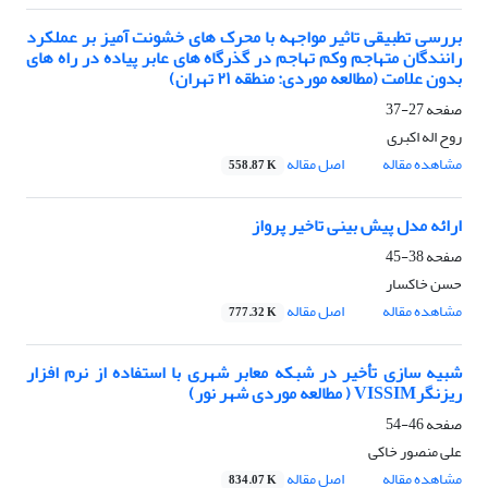
بررسی تطبیقی تاثیر مواجهه با محرک های خشونت آمیز بر عملکرد
رانندگان متهاجم وکم تهاجم در گذرگاه های عابر پیاده در راه های
بدون علامت (مطالعه موردی: منطقه ۲۱ تهران)
صفحه
27-37
روح اله اکبری
مشاهده مقاله
اصل مقاله
558.87 K
ارائه مدل پیش بینی تاخیر پرواز
صفحه
38-45
حسن خاکسار
مشاهده مقاله
اصل مقاله
777.32 K
شبیه‌ سازی تأخیر در شبکه معابر شهری با استفاده از نرم‌ افزار
ریزنگرVISSIM ( مطالعه موردی شهر نور)
صفحه
46-54
علی منصور خاکی
مشاهده مقاله
اصل مقاله
834.07 K