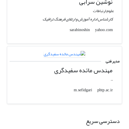
نوشین سرابی
علوم ارتباطات
کارشناس اداره آموزش و ارتقای فرهنگ ترافیک
yahoo.com
sarabinoshin
مدیر فنی
مهندس مائده سفیدگری
..
phtp.ac.ir
m.sefidgari
دسترسی سریع