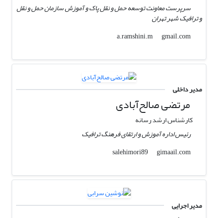
سرپرست معاونت توسعه حمل و نقل پاک و آموزش سازمان حمل و نقل
و ترافیک شهر تهران
gmail.com
a.ramshini.m
مدیر داخلی
مرتضی صالح‌آبادی
کارشناس ارشد رسانه
رئیس اداره آموزش و ارتقای فرهنگ ترافیک
gimaail.com
salehimori89
مدیر اجرایی