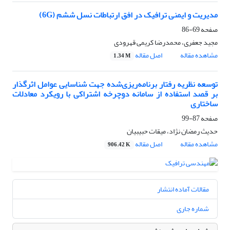
مدیریت و ایمنی ترافیک در افق ارتباطات نسل ششم (
6G
)
صفحه
69-86
مجید جعفری، محمدرضا کریمی قهرودی
مشاهده مقاله
اصل مقاله
1.34 M
توسعه نظریه رفتار برنامه‌ریزی‌شده جهت شناسایی عوامل اثرگذار
بر قصد استفاده از سامانه دوچرخه اشتراکی با رویکرد معادلات
ساختاری
صفحه
87-99
حدیث رمضان نژاد، میقات حبیبیان
مشاهده مقاله
اصل مقاله
906.42 K
مقالات آماده انتشار
شماره جاری