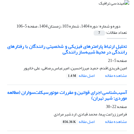
دوره و شماره:
دوره 1404، شماره 103، زمستان 1404، صفحه 5-106
تعداد مقالات:
7
تحلیل ارتباط پارامترهای فیزیکی و شخصیتی رانندگان با رفتارهای
رانندگی در محیط شبیه‌ساز رانندگی
صفحه
5-21
امین فریدی اقدم، حمید میرزاحسین، امیرعباس رصافی، علی خانپور
مشاهده مقاله
اصل مقاله
1.4 M
آسیب‌شناسی اجرای قوانین و مقررات موتورسیکلت‌سواران
(مطالعه
موردی: شهر تهران)
صفحه
22-30
فرامرز زراعت پیما، محمد قبادی، اردشیر مرادی
مشاهده مقاله
اصل مقاله
856.36 K