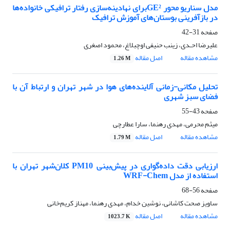
مدل سناریو محور
GE²
برای نهادینه
سازی رفتار ترافیکی خانواده
ها
در بازآفرینی بوستان
های آموزش ترافیک
صفحه
31-42
علیرضا احـدی، زینب حنیفی اوچبلاغ، محمود اصغری
مشاهده مقاله
اصل مقاله
1.26 M
تحلیل مکانی-زمانی آلاینده‌های هوا در شهر تهران و ارتباط آن با
فضای سبز شهری
صفحه
43-55
میثم محرمی، مهدی رهنما، سارا عطارچی
مشاهده مقاله
اصل مقاله
1.79 M
ارزیابی دقت داده‌گواری در پیش‌بینی
PM10
کلان‌شهر
تهران با
استفاده از مدل
WRF-Chem
صفحه
56-68
ساویز صحت کاشانی، نوشین خدام، مهدی رهنما، مهناز کریم‌خانی
مشاهده مقاله
اصل مقاله
1023.7 K